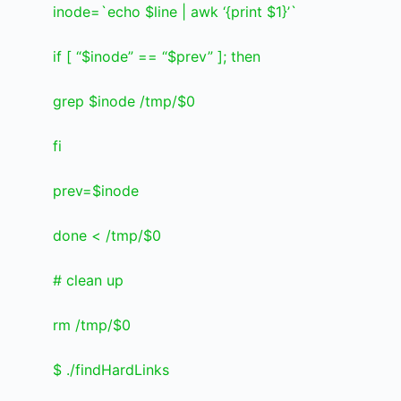
inode=`echo $line | awk ‘{print $1}’`
if [ “$inode” == “$prev” ]; then
grep $inode /tmp/$0
fi
prev=$inode
done < /tmp/$0
# clean up
rm /tmp/$0
$ ./findHardLinks